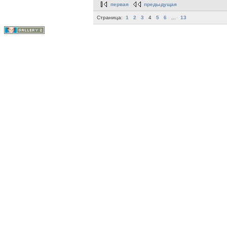
первая
предыдущая
Страница:
1
2
3
4
5
6
...
13