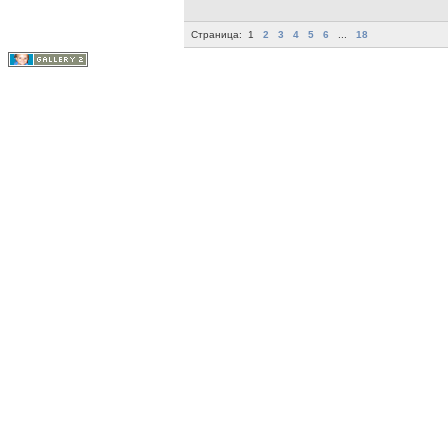
Страница:
1
2
3
4
5
6
...
18