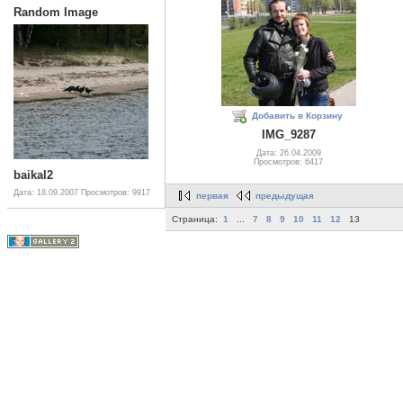
Random Image
Добавить в Корзину
IMG_9287
Дата: 26.04.2009
Просмотров: 6417
baikal2
Дата: 18.09.2007
Просмотров: 9917
первая
предыдущая
Страница:
1
...
7
8
9
10
11
12
13