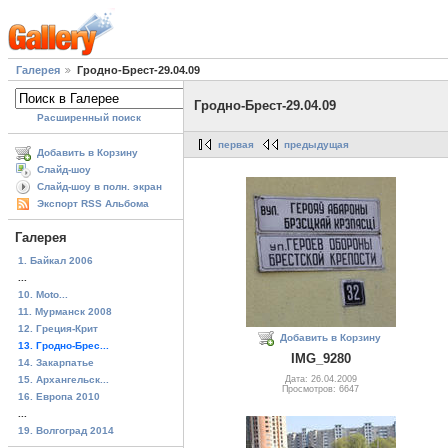
Галерея
Гродно-Брест-29.04.09
Гродно-Брест-29.04.09
Расширенный поиск
первая
предыдущая
Добавить в Корзину
Слайд-шоу
Слайд-шоу в полн. экран
Экспорт RSS Альбома
Галерея
1. Байкал 2006
...
10. Moto...
11. Мурманск 2008
12. Греция-Крит
Добавить в Корзину
13. Гродно-Брес...
IMG_9280
14. Закарпатье
15. Архангельск...
Дата: 26.04.2009
Просмотров: 6647
16. Европа 2010
...
19. Волгоград 2014