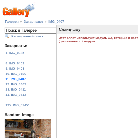
Галерея
Закарпатье
IMG_0407
Слайд-шоу
Расширенный поиск
Этот аплет использует модуль G2, которые в нас
'дистанцинного' модуля
Закарпатье
1. IMG_0385
...
8. IMG_0402
9. IMG_0403
10. IMG_0406
11. IMG_0407
12. IMG_0409
13. IMG_0411
14. IMG_0412
...
135. IMG_07451
Random Image