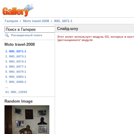
Галерея
Moto travel-2008
IMG_6871-1
Слайд-шоу
Расширенный поиск
Этот аплет использует модуль G2, которые в нас
'дистанцинного' модуля
Moto travel-2008
1. IMG_6871-1
2. IMG_6873-1
3. IMG_6874-1
4. IMG_6877-1
5. IMG_6879-1
6. IMG_6883-1
7. IMG_6886-1
...
61. IMG_13550
Random Image