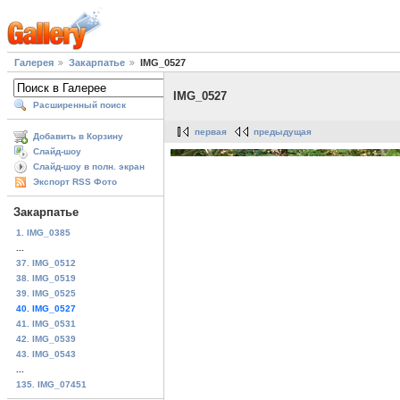
Галерея
Закарпатье
IMG_0527
IMG_0527
Расширенный поиск
первая
предыдущая
Добавить в Корзину
Слайд-шоу
Слайд-шоу в полн. экран
Экспорт RSS Фото
Закарпатье
1. IMG_0385
...
37. IMG_0512
38. IMG_0519
39. IMG_0525
40. IMG_0527
41. IMG_0531
42. IMG_0539
43. IMG_0543
...
135. IMG_07451