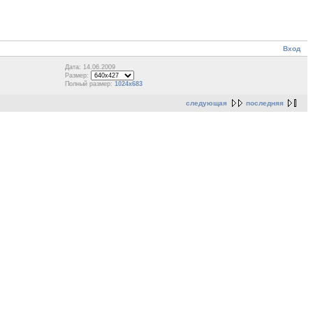
Вход
Дата: 14.06.2009
Размер:
Полный размер:
1024x683
следующая
последняя