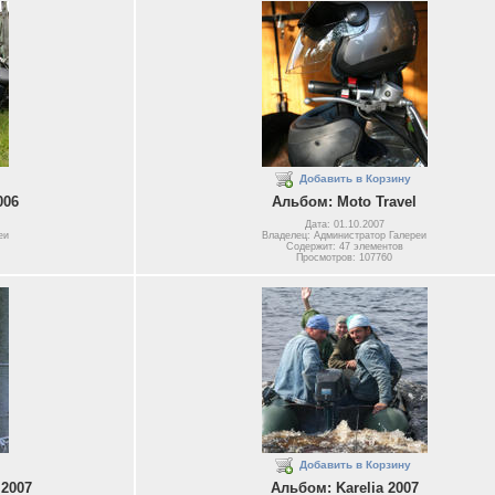
Добавить в Корзину
006
Альбом: Moto Travel
Дата: 01.10.2007
еи
Владелец: Администратор Галереи
Содержит: 47 элементов
Просмотров: 107760
Добавить в Корзину
 2007
Альбом: Karelia 2007